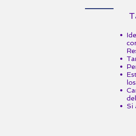
Ta
Id
co
Re
Ta
Pe
Es
los
Ca
de
Si