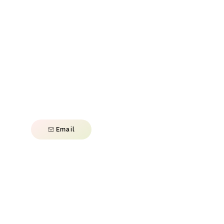
Email
refundonecutlerbay.net