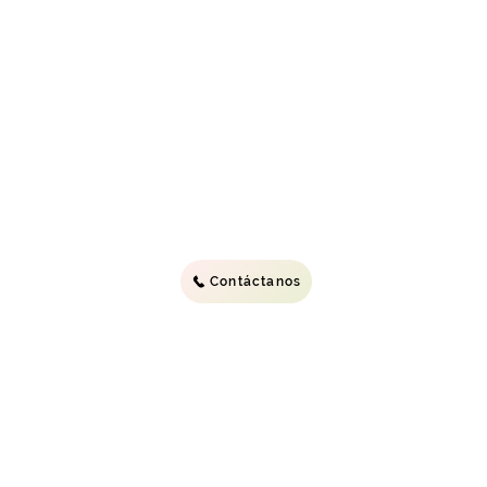
Send
Contáctanos
832-527-6450
E
info@
305-465-0181