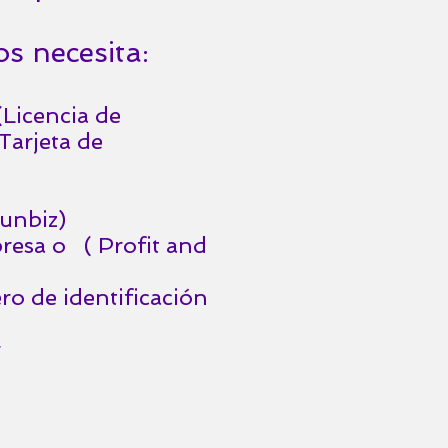
s necesita:
(Licencia de
Tarjeta de
Sunbiz)
resa o ( Profit and
ro de identificación
r